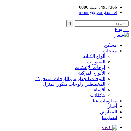
0086-532-84937366
inquiry@yongao.net
English
مسكن
منتجات
ألواح الكتابة
السبورات
لوحات الإعلانات
الألواح المركبة
اللوحات الجدارية و اللوحات المتحركة
المخططين ولوحات ديكور المنزل
أقسام
مُكَمِّلات
معلومات عنا
أخبار
المعارض
اتصل بنا