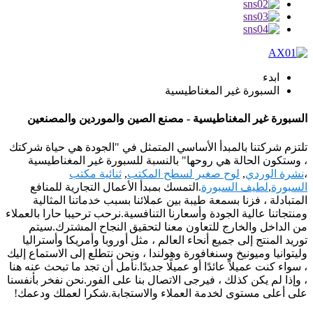
ابدء
السبورة غير المغناطيسية
السبورة غير المغناطيسية - مصنع الصين والموردين والمصنعين
تلتزم شركتنا بالمبدأ الأساسي المتمثل في "الجودة هي حياة شركتك
، وستكون الحالة هي روحها" بالنسبة للسبورة غير المغناطيسية
،
نشرة الوردي
,
لوح صغير لسطح المكتب
,
ثنائية مكتب
السبورة
,
لطيف السبورة
.التمسك بمبدأ الأعمال التجارية للمنافع
المتبادلة ، فزنا بسمعة طيبة بين عملائنا بسبب خدماتنا المثالية
ومنتجاتنا عالية الجودة وأسعارنا التنافسية.نرحب ترحيبا حارا بالعملاء
من الداخل والخارج للتعاون معنا لتحقيق النجاح المشترك.سيتم
توريد المنتج إلى جميع أنحاء العالم ، مثل أوروبا وأمريكا وأستراليا
وليتوانيا وميونيخ وسنغافورة وهولندا ، ونحن نتطلع إلى الاستماع إليك
، سواء كنت عميلاً عائدًا أو عميلًا جديدًا.نأمل أن تجد ما تبحث عنه هنا
، وإذا لم يكن كذلك ، فيرجى الاتصال بنا على الفور.نحن نفخر بأنفسنا
على أعلى مستوى لخدمة العملاء والاستجابة.شكرا لعملك ودعمك!