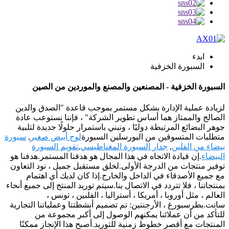
ابدء
السبورة الخزفية
السبورة الخزفية - المصنعين والمصنع والموردين من الصين
لزيادة عملية الإدارة بشكل مستمر بموجب قاعدة "الصدق والدين
الصالح والممتاز هما أساس تطوير الشركة" ، فإننا نستوعب عادة
جوهر البضائع المرتبطة دوليًا ، ونبني باستمرار حلولًا جديدة لتلبية
متطلبات المتسوقين من البورسلين السبورة
لوح أبيض صغير
,
سبورة
بيضاء من الفلين
,
جدار السبورة المغناطيسي
,
تقويم السبورة
البيضاء
.إن قيادة الاتجاه في هذا المجال هو هدفنا المستمر.هدفنا هو
توفير منتجات من الدرجة الأولى.لخلق مستقبل جميل ، نود التعاون
مع جميع الأصدقاء في الداخل والخارج.إذا كان لديك أي اهتمام
بمنتجاتنا ، فلا تتردد في الاتصال بنا.سيتم توريد المنتج إلى جميع أنحاء
العالم ، مثل أوروبا ، أمريكا ، أستراليا ، الفلبين ، تونس ،
سانت.بطرسبورغ ، الأرجنتين: تم تصميم أنشطتنا وعملياتنا التجارية
للتأكد من أن عملائنا يمكنهم الوصول إلى أكبر مجموعة من
المنتجات مع أقصر خطوط زمنية للتوريد.أصبح هذا الإنجاز ممكنًا