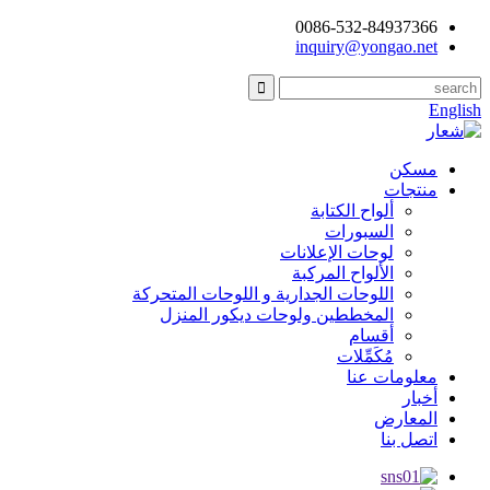
0086-532-84937366
inquiry@yongao.net
English
مسكن
منتجات
ألواح الكتابة
السبورات
لوحات الإعلانات
الألواح المركبة
اللوحات الجدارية و اللوحات المتحركة
المخططين ولوحات ديكور المنزل
أقسام
مُكَمِّلات
معلومات عنا
أخبار
المعارض
اتصل بنا