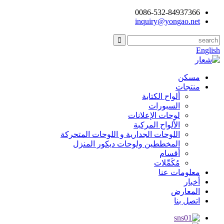
0086-532-84937366
inquiry@yongao.net
English
مسكن
منتجات
ألواح الكتابة
السبورات
لوحات الإعلانات
الألواح المركبة
اللوحات الجدارية و اللوحات المتحركة
المخططين ولوحات ديكور المنزل
أقسام
مُكَمِّلات
معلومات عنا
أخبار
المعارض
اتصل بنا