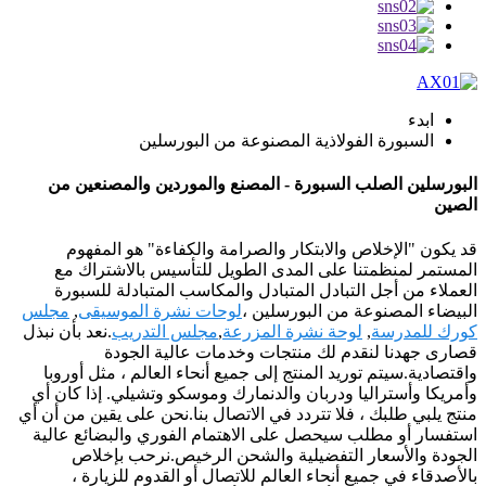
ابدء
السبورة الفولاذية المصنوعة من البورسلين
البورسلين الصلب السبورة - المصنع والموردين والمصنعين من
الصين
قد يكون "الإخلاص والابتكار والصرامة والكفاءة" هو المفهوم
المستمر لمنظمتنا على المدى الطويل للتأسيس بالاشتراك مع
العملاء من أجل التبادل المتبادل والمكاسب المتبادلة للسبورة
البيضاء المصنوعة من البورسلين ،
لوحات نشرة الموسيقى
,
مجلس
كورك للمدرسة
,
لوحة نشرة المزرعة
,
مجلس التدريب
.نعد بأن نبذل
قصارى جهدنا لنقدم لك منتجات وخدمات عالية الجودة
واقتصادية.سيتم توريد المنتج إلى جميع أنحاء العالم ، مثل أوروبا
وأمريكا وأستراليا ودربان والدنمارك وموسكو وتشيلي. إذا كان أي
منتج يلبي طلبك ، فلا تتردد في الاتصال بنا.نحن على يقين من أن أي
استفسار أو مطلب سيحصل على الاهتمام الفوري والبضائع عالية
الجودة والأسعار التفضيلية والشحن الرخيص.نرحب بإخلاص
بالأصدقاء في جميع أنحاء العالم للاتصال أو القدوم للزيارة ،