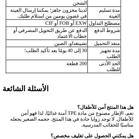
الشحن
مدة تسليم
لدينا مخزون جاهز؛ يمكننا إرسال العينة
العينة
في غضون يومين من استلام طلبك.
مصطلح التداول
EXW أو FOB أو CIF
شروط الدفع
الدفع عن طريق التحويل المصرفي أو
خطاب الاعتماد
منفذ التحميل
تشينغداو، الصين
مدة تجهيز
30 إلى 40 يومًا بعد تأكيد الطلب؛
الطلب
الحد الأدنى
200 قطعة
للطلب
الأسئلة الشائعة
هل هذا المنتج آمن للأطفال؟
نعم، الإطار مصنوع من مادة TPE آمنة غذائيًا، لذا فهو آمن
للأطفال. لا توجد زوايا حادة في هذا المنتج. حجمه الصغير يجعله
مناسبًا للحقائب المدرسية.
هل يمكنني الحصول على تغليف مخصص؟