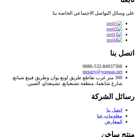
على وسائل التواصل الاجتماعي الخاصة بنا
اتصل بنا
0086-532-84937366
inquiry@yongao.net
300 متر غرب تقاطع طريق لونغ يوان وطريق فينغ شيانغ،
شارع شانغما، منطقة تشنغيانغ، تشينغداو، الصين.
رسائل الشركة
اتصل بنا
معلومات عنا
المعارض
منتج ساخن