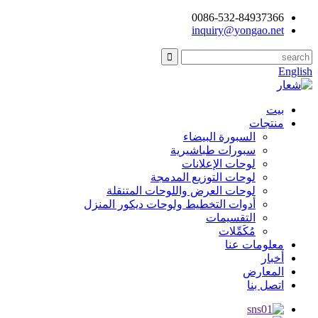
0086-532-84937366
inquiry@yongao.net
English
بيت
منتجات
السبورة البيضاء
سبورات طباشيرية
لوحات الإعلانات
لوحات التوزيع المدمجة
لوحات العرض واللوحات المتنقلة
أدوات التخطيط ولوحات ديكور المنزل
التقسيمات
مُكَمِّلات
معلومات عنا
أخبار
المعارض
اتصل بنا