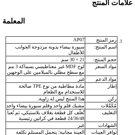
علامات المنتج
المعلمة
AP07
رمز المنتج
اسم المنتج:
سبورة بيضاء يدوية مزدوجة الجوانب
للأطفال
حجم المنتج:
21 × 30 سم
مواد السعر
لوح MDF غير مغناطيسي بسماكة 3 مم
مع سطح مطلي بالميلامين على الوجهين
مواد الدعم
غير
إطار
مادة مطاطية من نوع TPE صالحة
للاستخدام مع الطعام
ركن
هذا المنتج ليس له زاوية.
مُكَمِّلات
مشبك قلم واحد وقلم سبورة بيضاء واحد
التغليف
تُغلّف كل قطعة بغلاف بلاستيكي، ثم تُعبأ
24/36/48 قطعة في كراتين رئيسية
الشهادات
غير
توافر العينات
العينة مجانية؛ يتحمل المستلم تكلفة